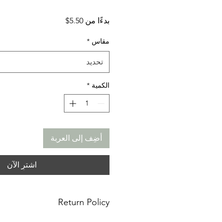
سعر
بدءًا من
5.50$
البيع
مقاس
*
تحديد
الكمية
*
أضِف إلى العربة
اشترِ الآن
Return Policy