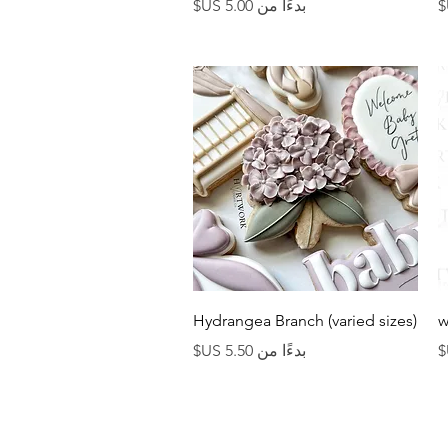
سعر البيع
بدءًا من
العرض السريع
Hydrangea Branch (varied sizes)
سعر البيع
بدءًا من