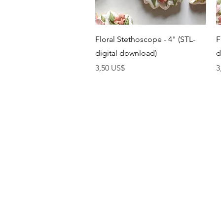
Vista rápida
Floral Stethoscope - 4" (STL-
F
digital download)
d
Precio
P
3,50 US$
3