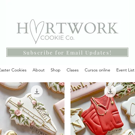
Subscribe for Email Updates!
Easter Cookies
About
Shop
Clases
Cursos online
Event List