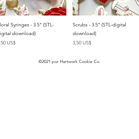
Vista rápida
Vista rápida
loral Syringes - 3.5" (STL-
Scrubs - 3.5" (STL-digital
igital download)
download)
recio
Precio
,50 US$
3,50 US$
©2021 por Hartwork Cookie Co.