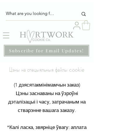
Subscribe for Email Updates!
Цэны на спецыяльныя файлы cookie
(1 дзясятак
міні
мамчын заказ)
​Цэны заснаваны на ўзроўні
дэталізацыі і часу, затрачаным на
стварэнне вашага заказу.
*Калі ласка, звярніце ўвагу: аплата