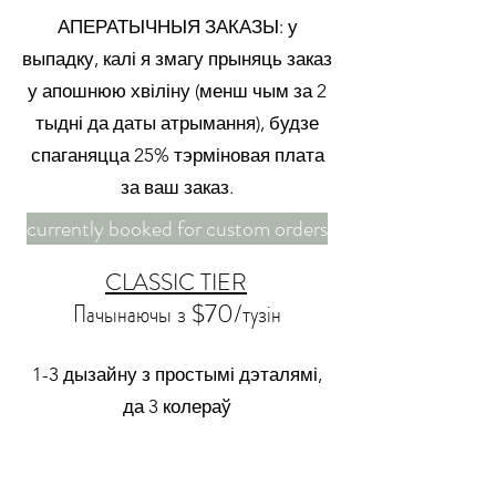
АПЕРАТЫЧНЫЯ ЗАКАЗЫ: у
выпадку, калі я змагу прыняць заказ
у апошнюю хвіліну (менш чым за 2
тыдні да даты атрымання), будзе
спаганяцца 25% тэрміновая плата
за ваш заказ.
currently booked for custom orders
CLASSIC TIER
Пачынаючы з $70/тузін
1-3 дызайну з простымі дэталямі,
да 3 колераў