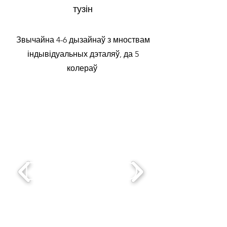
тузін
Звычайна 4-6 дызайнаў з мноствам
індывідуальных дэталяў, да 5
колераў
DETAILED