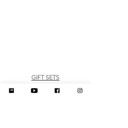
GIFT SETS
Starting at $28 each
(minimum of 5 gift sets per order)
Gift sets include 3 cookies. Each cookie is
individually heat sealed in a bag and
packaged in a window box container.
Gift sets are perfect for:
Bridal party proposal sets