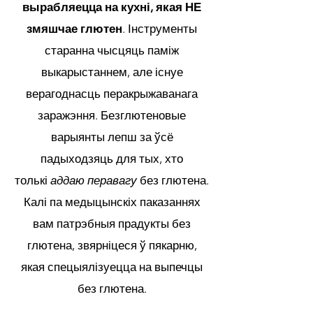
вырабляецца на кухні, якая НЕ
змяшчае глютен
. Інструменты
старанна чысцяць паміж
выкарыстаннем, але існуе
верагоднасць перакрыжаванага
заражэння. Безглютеновые
варыянты лепш за ўсё
падыходзяць для тых, хто
толькі
аддаю перавагу
без глютена.
Калі па медыцынскіх паказаннях
вам патрэбныя прадукты без
глютена, звярніцеся ў пякарню,
якая спецыялізуецца на выпечцы
без глютена.