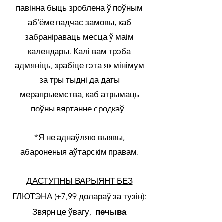
павінна быць зроблена ў поўным
аб'ёме падчас замовы, каб
забраніраваць месца ў маім
календары. Калі вам трэба
адмяніць, зрабіце гэта як мінімум
за тры тыдні да даты
мерапрыемства, каб атрымаць
поўны вяртанне сродкаў.
*Я не аднаўляю выявы,
абароненыя аўтарскім правам.
ДАСТУПНЫ ВАРЫЯНТ БЕЗ
ГЛЮТЭНА (+7,99 долараў за тузін)
:
Звярніце ўвагу,
печыва