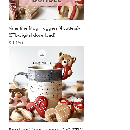
Valentine Mug Huggers (4 cutters)-
(STL-digital download)
מחיר
"Bear Hug" Mug Hugger - 2.6" (STL)