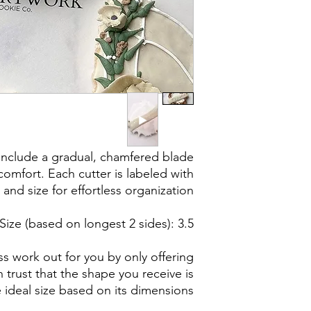
damaged items/pack
post office/carrier
shipping. By pur
 include a gradual, chamfered blade
omfort. Each cutter is labeled with
 and size for effortless organization.
Size (based on longest 2 sides): 3.5"
s work out for you by only offering
n trust that the shape you receive is
 ideal size based on its dimensions.