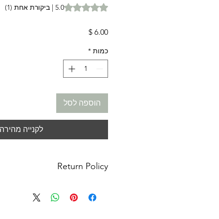
t of five stars based on 1 review
5.0 | ביקורת אחת (1)
מחיר
כמות
*
הוספה לסל
לקנייה מהירה
Return Policy
anges: No refunds. I do not accept
or cancellations. Please contact me
or concerns you may have about your
m not responsible for lost, stolen or