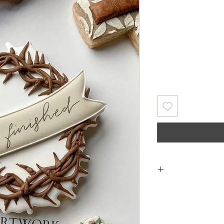
Rating is 5.0 ou
Returns & Exch
returns, exchanges 
for any issues 
purchase. I a