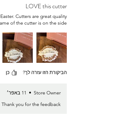
LOVE this cutter
Easter. Cutters are great quality
ame of the cutter is on the side.
הביקורת הזו עזרה לך?
כן
Store Owner
•
11 באפר׳
nk you for the feedback 🤍🙏🏻