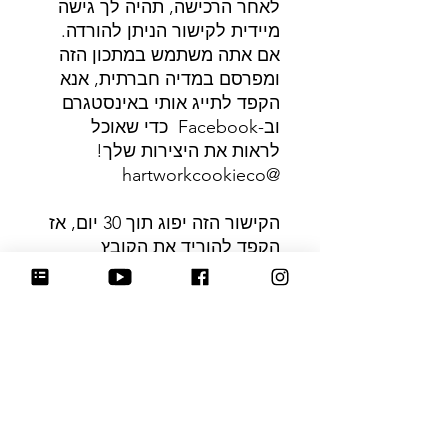
לאחר הרכישה, תהיה לך גישה
מיידית לקישור הניתן להורדה.
אם אתה משתמש במתכון הזה
ומפרסם במדיה חברתית, אנא
הקפד לתייג אותי באינסטגרם
וב-Facebook כדי שאוכל
לראות את היצירות שלך!
@hartworkcookieco
הקישור הזה יפוג תוך 30 יום, אז
הקפד להוריד את הקובץ
למכשיר שלך כדי שלא תאבד
אותו! אם יש לך בעיות בהורדת
המתכון, אנא שלח לי דוא"ל
לכתובת
hartworkcookieco@gmail.co
m
מכיוון שמדובר בפריט זמין וניתן