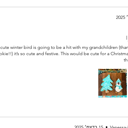
I
 cute winter bird is going to be a hit with my grandchildren (th
kie!!) it’s so cute and festive. This would be cute for a Christmas
th
Vanessa-
•
15 בדצמ׳ 2025