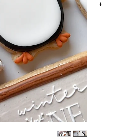
Returns & Exch
returns, exchanges 
for any issues 
purchase. I a
damaged items/pack
post office/carrier
shipping. By pur