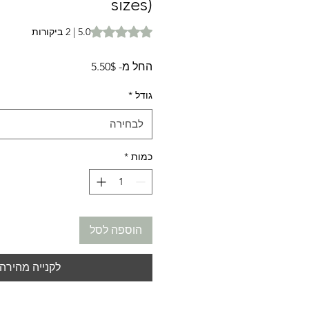
sizes)
 of five stars based on 2 reviews
5.0 | 2 ביקורות
מחיר
החל מ-
5.50$
מבצע
גודל
*
לבחירה
כמות
*
הוספה לסל
לקנייה מהירה