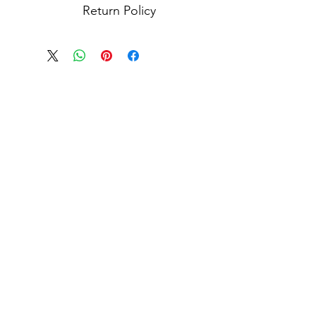
Return Policy
anges: No refunds. I do not accept
or cancellations. Please contact me
or concerns you may have about your
m not responsible for lost, stolen or
ages. You must contact your local
 for any issues that may occur during
chasing from my shop, you agree to
these terms and conditions.