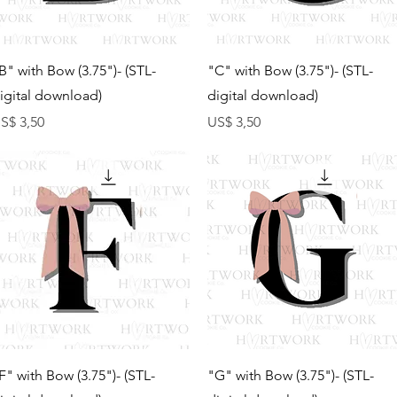
Visualização rápida
Visualização rápida
B" with Bow (3.75")- (STL-
"C" with Bow (3.75")- (STL-
igital download)
digital download)
reço
Preço
S$ 3,50
US$ 3,50
Visualização rápida
Visualização rápida
F" with Bow (3.75")- (STL-
"G" with Bow (3.75")- (STL-