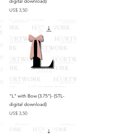
digital download)
Preço
US$ 3,50
Visualização rápida
"L" with Bow (3.75")- (STL-
digital download)
Preço
US$ 3,50