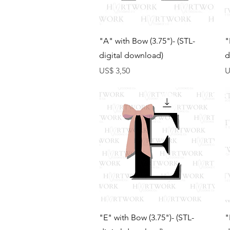
Visualização rápida
"A" with Bow (3.75")- (STL-
"
digital download)
d
Preço
P
US$ 3,50
U
Visualização rápida
"E" with Bow (3.75")- (STL-
"