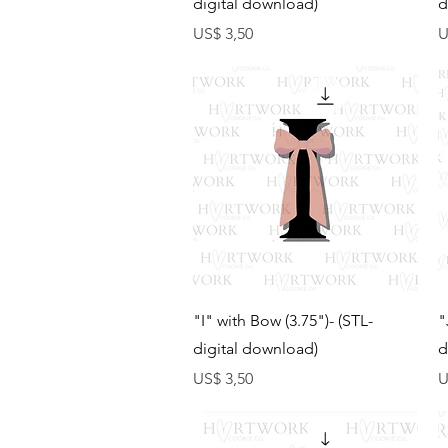
digital download)
d
Preço
P
US$ 3,50
U
Visualização rápida
"I" with Bow (3.75")- (STL-
"
digital download)
d
Preço
P
US$ 3,50
U