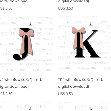
igital download)
digital download)
reço
Preço
S$ 3,50
US$ 3,50
Visualização rápida
Visualização rápida
J" with Bow (3.75")- (STL-
"K" with Bow (3.75")- (STL-
igital download)
digital download)
reço
Preço
S$ 3,50
US$ 3,50