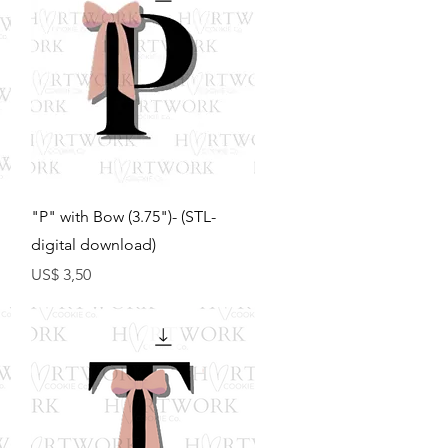
Visualização rápida
"P" with Bow (3.75")- (STL-
digital download)
Preço
US$ 3,50