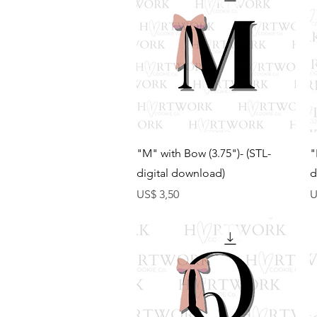
Visualização rápida
"M" with Bow (3.75")- (STL-
"
digital download)
d
Preço
P
US$ 3,50
U