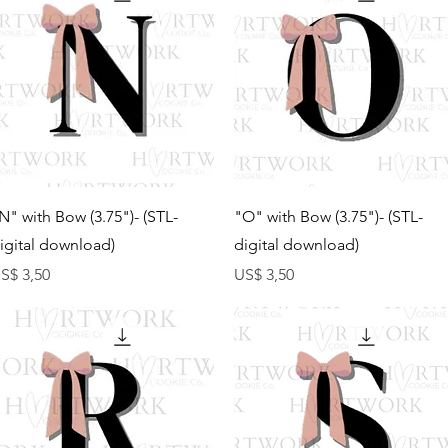
Visualização rápida
Visualização rápida
N" with Bow (3.75")- (STL-
"O" with Bow (3.75")- (STL-
igital download)
digital download)
reço
Preço
S$ 3,50
US$ 3,50