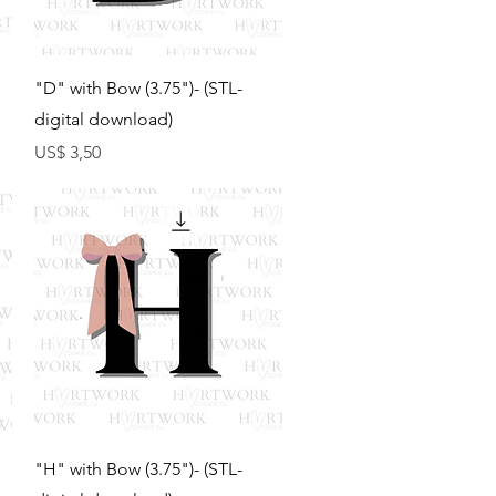
Visualização rápida
"D" with Bow (3.75")- (STL-
digital download)
Preço
US$ 3,50
Visualização rápida
"H" with Bow (3.75")- (STL-