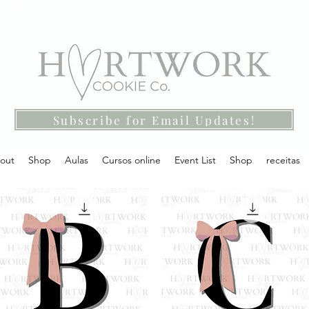
Subscribe for Email Updates!
out
Shop
Aulas
Cursos online
Event List
Shop
receitas