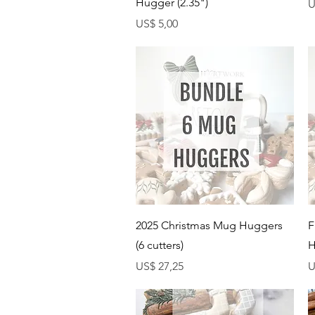
Hugger (2.35")
P
U
Preço
US$ 5,00
Visualização rápida
2025 Christmas Mug Huggers
F
(6 cutters)
H
Preço
P
US$ 27,25
U