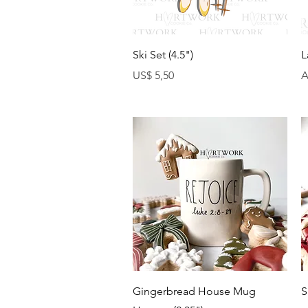
Visualização rápida
Ski Set (4.5")
L
Preço
P
US$ 5,50
A
Visualização rápida
Gingerbread House Mug
S