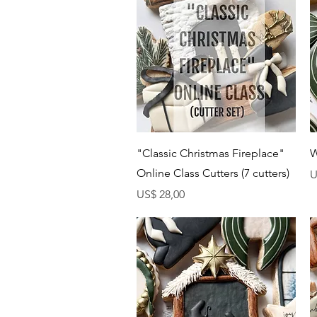
Visualização rápida
"Classic Christmas Fireplace"
W
Online Class Cutters (7 cutters)
P
U
Preço
US$ 28,00