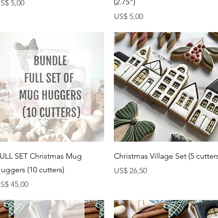
(2.75")
reço
S$ 5,00
Preço
US$ 5,00
Visualização rápida
Visualização rápida
ULL SET Christmas Mug
Christmas Village Set (5 cutter
uggers (10 cutters)
Preço
US$ 26,50
reço
S$ 45,00