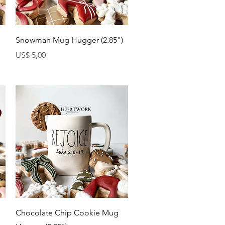
Visualização rápida
Snowman Mug Hugger (2.85")
Preço
US$ 5,00
Visualização rápida
Chocolate Chip Cookie Mug