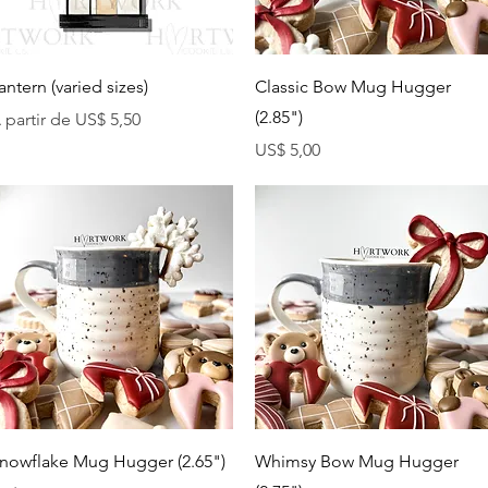
Visualização rápida
Visualização rápida
antern (varied sizes)
Classic Bow Mug Hugger
(2.85")
reço promocional
 partir de
US$ 5,50
Preço
US$ 5,00
Visualização rápida
Visualização rápida
nowflake Mug Hugger (2.65")
Whimsy Bow Mug Hugger