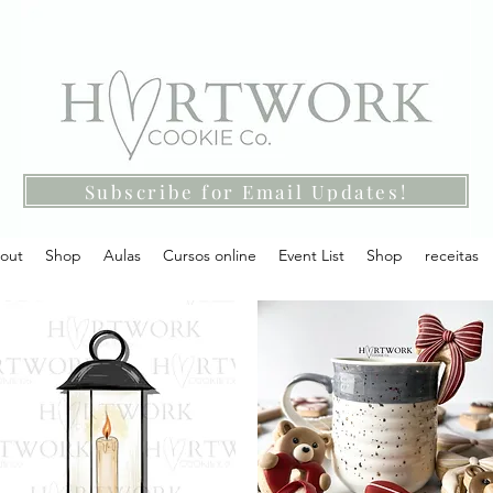
Subscribe for Email Updates!
out
Shop
Aulas
Cursos online
Event List
Shop
receitas