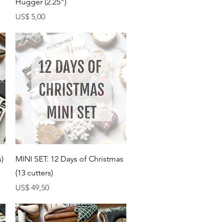
Hugger (2.25")
Preço
US$ 5,00
Visualização rápida
s)
MINI SET: 12 Days of Christmas
(13 cutters)
Preço
US$ 49,50