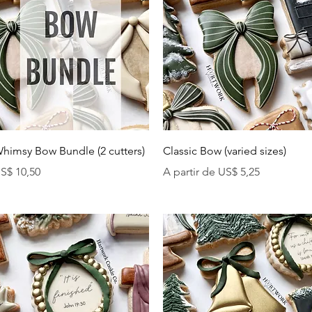
Visualização rápida
Visualização rápida
himsy Bow Bundle (2 cutters)
Classic Bow (varied sizes)
reço
Preço promocional
S$ 10,50
A partir de
US$ 5,25