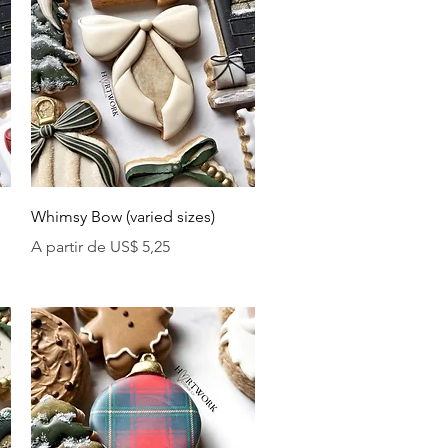
Visualização rápida
Whimsy Bow (varied sizes)
Preço promocional
A partir de
US$ 5,25