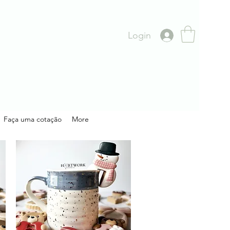
Login
Faça uma cotação
More