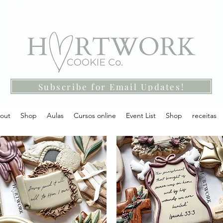
Subscribe for Email Updates!
out
Shop
Aulas
Cursos online
Event List
Shop
receitas