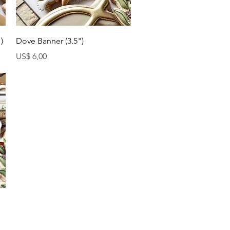
Visualização rápida
)
Dove Banner (3.5")
Preço
US$ 6,00