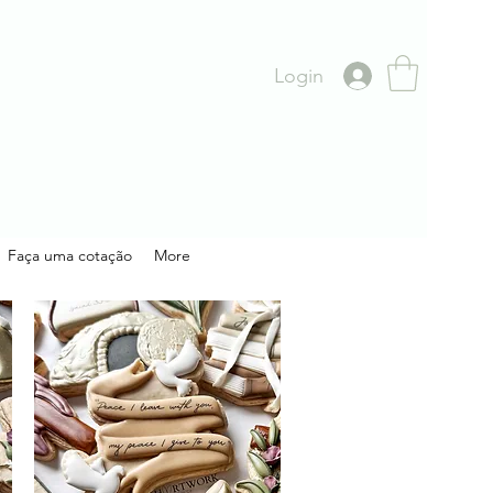
Login
Faça uma cotação
More