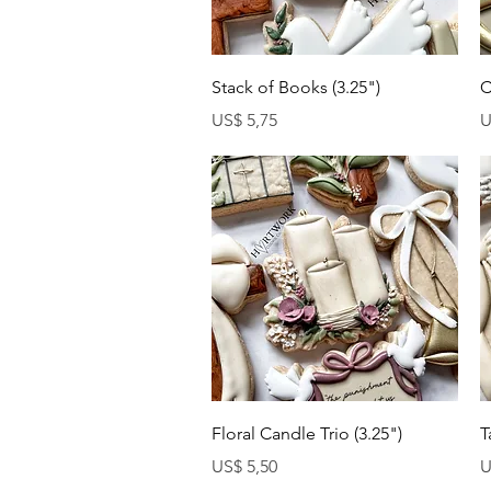
Visualização rápida
Stack of Books (3.25")
C
Preço
P
US$ 5,75
U
Visualização rápida
Floral Candle Trio (3.25")
T
Preço
P
US$ 5,50
U