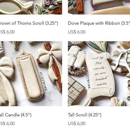
Visualização rápida
Visualização rápida
rown of Thorns Scroll (3.25")
Dove Plaque with Ribbon (3.5"
reço
Preço
S$ 6,00
US$ 6,00
Visualização rápida
Visualização rápida
all Candle (4.5")
Tall Scroll (4.25")
reço
Preço
S$ 6,00
US$ 6,00